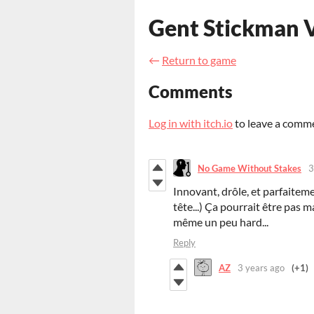
Gent Stickman V
←
Return to game
Comments
Log in with itch.io
to leave a comm
No Game Without Stakes
3
Innovant, drôle, et parfaitemen
tête...) Ça pourrait être pas 
même un peu hard...
Reply
AZ
3 years ago
(+1)