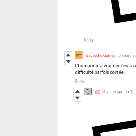
Reply
Gavroche Games
3 years a
L'humour m'a vraiment eu à ce
difficulté parfois corsée.
Reply
AZ
3 years ago
(+1)