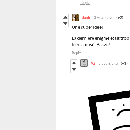
Reply
dunin
3 years ago
(+2)
Une super idée!
La dernière énigme était trop 
bien amusé! Bravo!
Reply
AZ
3 years ago
(+1)