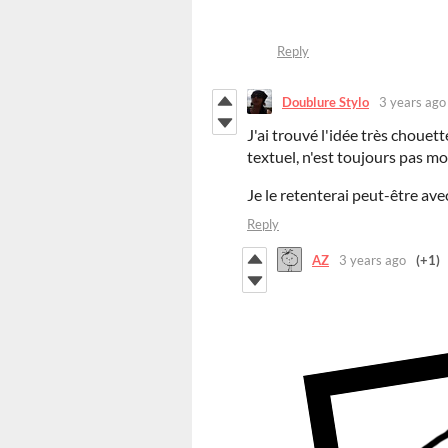
Reply
Doublure Stylo
3 years ago
J'ai trouvé l'idée très chouette
textuel, n'est toujours pas mo
Je le retenterai peut-être ave
Reply
AZ
3 years ago
(+1)