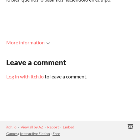
More information
Leave a comment
Log in with itch.io
to leave a comment.
itch.io
·
View all by AZ
·
Report
·
Embed
Games
›
Interactive Fiction
›
Free