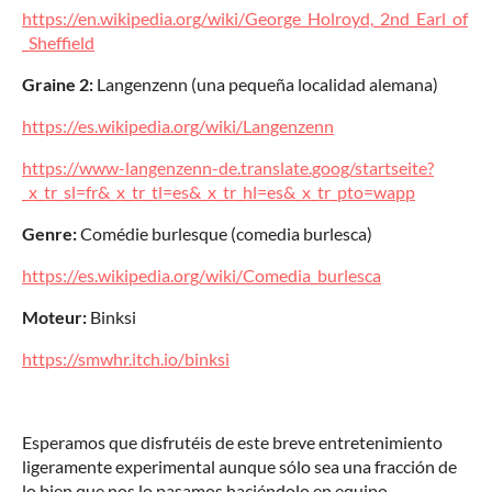
https://en.wikipedia.org/wiki/George_Holroyd,_2nd_Earl_of
_Sheffield
Graine 2:
Langenzenn (una pequeña localidad alemana)
https://es.wikipedia.org/wiki/Langenzenn
https://www-langenzenn-de.translate.goog/startseite?
_x_tr_sl=fr&_x_tr_tl=es&_x_tr_hl=es&_x_tr_pto=wapp
Genre:
Comédie burlesque (comedia burlesca)
https://es.wikipedia.org/wiki/Comedia_burlesca
Moteur:
Binksi
https://smwhr.itch.io/binksi
Esperamos que disfrutéis de este breve entretenimiento
ligeramente experimental aunque sólo sea una fracción de
lo bien que nos lo pasamos haciéndolo en equipo.